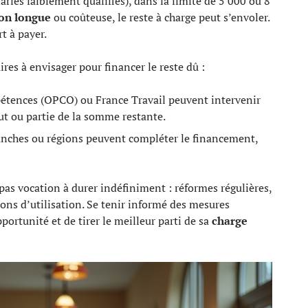
ariés faiblement qualifiés), dans la limite de 5 000 ou 8
on longue
ou coûteuse, le reste à charge peut s’envoler.
t à payer.
res à envisager pour financer le reste dû :
étences (OPCO) ou France Travail peuvent intervenir
t ou partie de la somme restante.
branches ou régions peuvent compléter le financement,
as vocation à durer indéfiniment : réformes régulières,
ions d’utilisation. Se tenir informé des mesures
pportunité et de tirer le meilleur parti de sa
charge